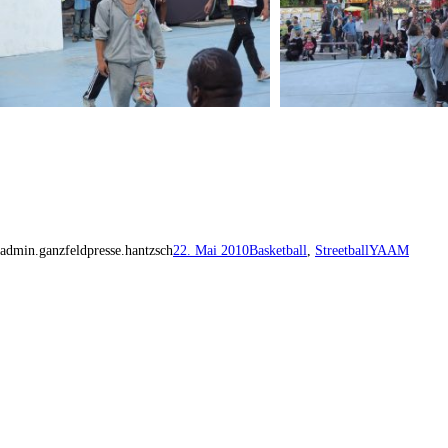
admin.ganzfeldpresse.hantzsch
22. Mai 2010
Basketball
, 
Streetball
YAAM